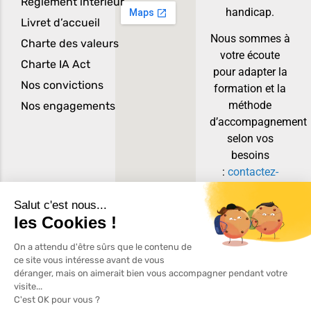
Règlement intérieur
handicap.
Livret d’accueil
Nous sommes à
Charte des valeurs
votre écoute
Charte IA Act
pour adapter la
Nos convictions
formation et la
méthode
Nos engagements
d’accompagnement
selon vos
besoins
:
contactez-
nous
. Pour
toutes les
prestations,
votre référente
handicap est
Catherine GE
JOLLY.