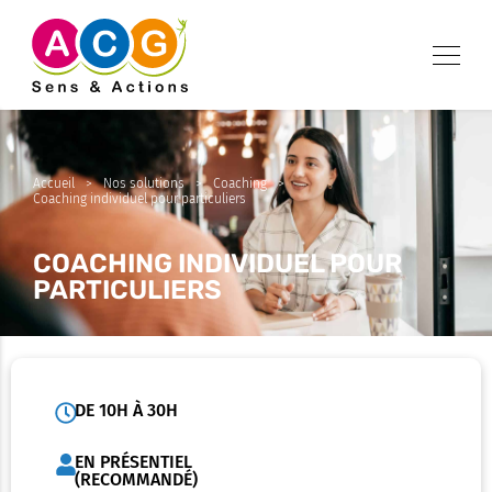
Accueil
>
Nos solutions
>
Coaching
>
Coaching individuel pour particuliers
COACHING INDIVIDUEL POUR
PARTICULIERS
DE 10H À 30H
EN PRÉSENTIEL
(RECOMMANDÉ)