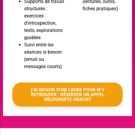
Supports de travail
(lectures, outils,
structurés :
fiches pratiques)
exercices
d’introspection,
tests, explorations
guidées
Suivi entre les
séances si besoin
(email ou
messages courts)
J'AI BESOIN D'UN CADRE POUR M'Y
RETROUVER : RÉSERVER UN APPEL
DÉCOUVERTE GRATUIT